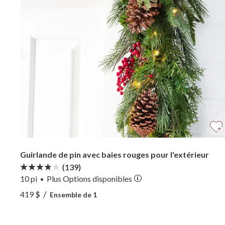
Guirlande de pin avec baies rouges pour l'extérieur
(139)
10 pi
Plus
Options
disponibles
•
Voir Guirlande de pin avec baies rouges pour l'exté
/
419 $
Ensemble de 1
Voir Guirlande de pin avec baies rouges pour l'exté