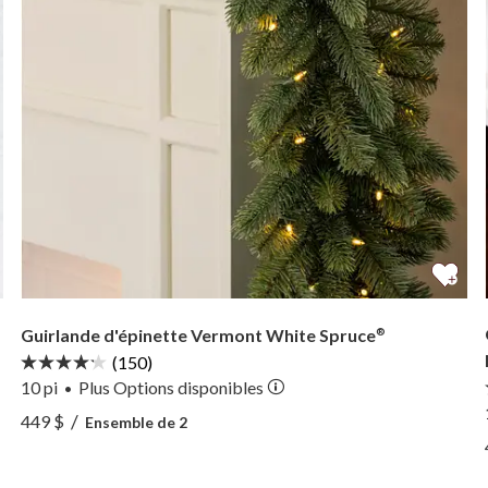
Guirlande d'épinette Vermont White Spruce
®
(150)
10 pi
Plus
Options
disponibles
•
rieur —
Voir Guirlande d'épinette Vermont White Spruce® —
/
449 $
Ensemble de 2
rieur —
Voir Guirlande d'épinette Vermont White Spruce® —