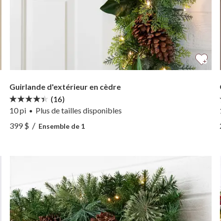
Guirlande d'extérieur en cèdre
(16)
10 pi
Plus
de tailles
disponibles
•
ordeaux —
Voir Guirlande d'extérieur en cèdre —
/
399 $
Ensemble de 1
ordeaux —
Voir Guirlande d'extérieur en cèdre —