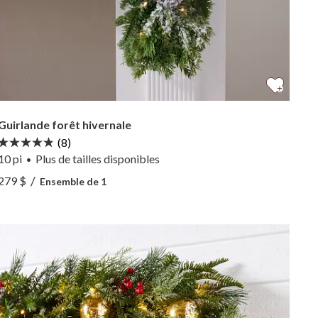
Guirlande forêt hivernale
(8)
10 pi
Plus
de tailles
disponibles
•
Voir Guirlande forêt hivernale —
/
279 $
Ensemble de 1
Voir Guirlande forêt hivernale —