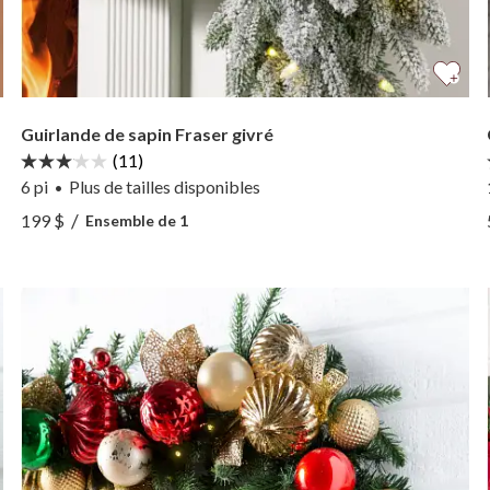
Guirlande de sapin Fraser givré
(11)
6 pi
Plus
de tailles
disponibles
•
Voir Guirlande de sapin Fraser givré —
/
199 $
Ensemble de 1
Voir Guirlande de sapin Fraser givré —