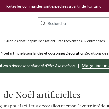
Toutes les commandes sont expédiées à partir de l’Ontario
Guide d'achat : sapins
Inspiration
Durabilité
Ventes aux entreprises
Noël artificiels
Guirlandes et couronnes
Décorations
Solutions de
i vous donne le sentiment d'être à la maison
Magasiner ma
de Noël artificielles
s pour faciliter la décoration et embellir votre intérieu