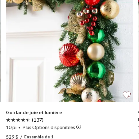
Guirlande joie et lumière
(137)
10 pi
Plus
Options
disponibles
•
r —
Voir Guirlande joie et lumière —
/
529 $
Ensemble de 1