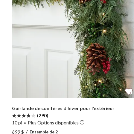
Guirlande de conifères d'hiver pour l'extérieur
(290)
10 pi
Plus
Options
disponibles
•
Voir Guirlande de conifères d'hiver pour l'extérieu
/
699 $
Ensemble de 2