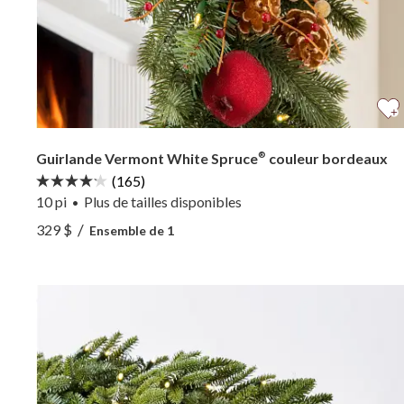
Guirlande Vermont White Spruce
couleur bordeaux
®
(165)
10 pi
Plus
de tailles
disponibles
•
Voir Guirlande Vermont White Spruce® couleur b
/
329 $
Ensemble de 1
Voir Guirlande Vermont White Spruce® couleur b