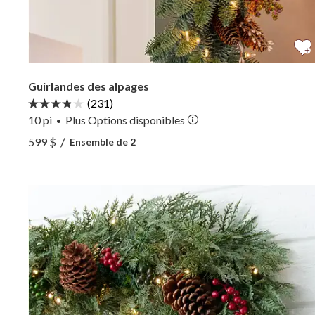
Guirlandes des alpages
(231)
10 pi
Plus
Options
disponibles
•
Voir Guirlandes des alpages —
/
599 $
Ensemble de 2
Voir Guirlandes des alpages —