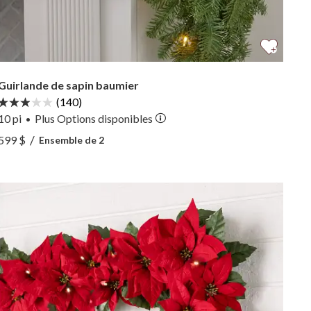
Guirlande de sapin baumier
(140)
10 pi
Plus
Options
disponibles
•
Voir Guirlande de sapin baumier —
/
599 $
Ensemble de 2
Voir Guirlande de sapin baumier —