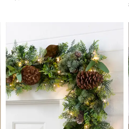
r —
Voir Guirlande joie et lumière —