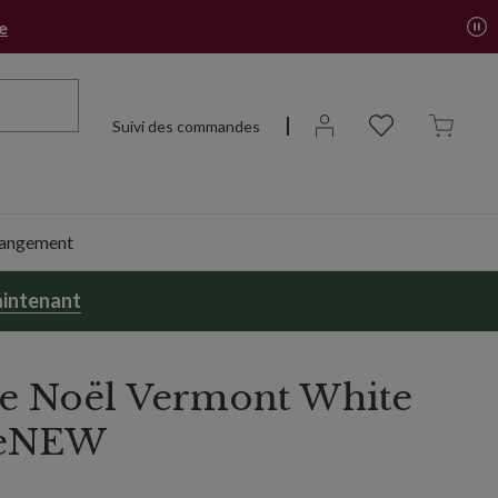
re
Suivi des commandes
 rangement
intenant
de Noël Vermont White
eNEW