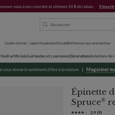
onnez-vous à nos courriels et obtenez 50 $ de rabais.
S'inscri
Guide d'achat : sapins
Inspiration
Durabilité
Ventes aux entreprises
Noël artificiels
Guirlandes et couronnes
Décorations
Solutions de
i vous donne le sentiment d'être à la maison
Magasiner ma
Épinette 
®
Spruce
r
3.9
(9)