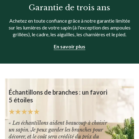
Garantie de trois ans
Achetez en toute confiance grâce à notre garantie limitée
sur les lumières de votre sapin
(à l'exception des ampoules
grillées), le cadre, les aiguilles, les charnières et le pied.
En savoir plus
Échantillons de branches : un favori
5 étoiles
« Les échantillons aident beaucoup à choisir
un sapin. Je peux garder les branches pour
décorer, et le coût sera crédité du prix du