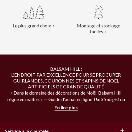
Le plus grand choix
Montage et stockage
faciles
BALSAM HILL :
L'ENDROIT PAR EXCELLENCE POUR SE PROCURER
GUIRLANDES, COURONNES ET SAPINS DE NOËL
ARTIFICIELS DE GRANDE QUALITÉ
« Dans le domaine des décorations de Noël, Balsam Hill
règne en maître. » — Guide d'achat en ligne
The Strategist
du
magazine
New York
En lire plus
Célébrez la magie de Noël avec des sapins Balsam Hill aux
décorations extraordinaires. Nos sapins ont la beauté
réaliste des vrais conifères mais avec des aiguilles que vous
Service à la clientèle