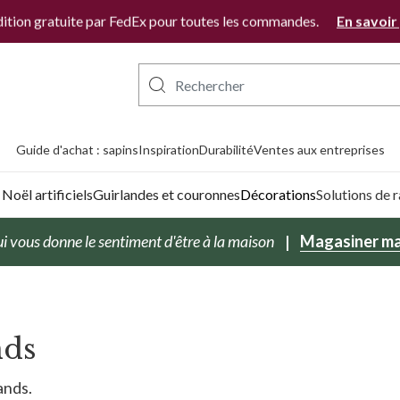
ition gratuite par FedEx pour toutes les commandes.
En savoir
Guide d'achat : sapins
Inspiration
Durabilité
Ventes aux entreprises
Noël artificiels
Guirlandes et couronnes
Décorations
Solutions de
i vous donne le sentiment d'être à la maison
Magasiner ma
nds
ands.