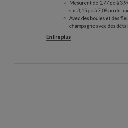
Mesurent de 1,77 po à 3,94
sur 3,15 po à 7,08 po de ha
Avec des boules et des fle
champagne avec des détail
Fabriquées en verre soufflé à l
En lire plus
Utilisation à l'intérieur seuleme