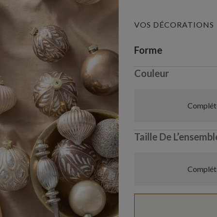
VOS DÉCORATIONS
Variant selectio
Forme
Couleur
Compléte
Taille De L’ensembl
Compléte