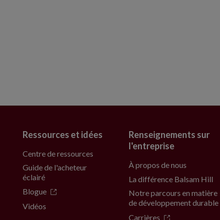
Ressources et idées
Renseignements sur
l'entreprise
Centre de ressources
À propos de nous
Guide de l'acheteur
éclairé
La différence Balsam Hill
Blogue
Notre parcours en matière
de développement durable
Vidéos
Carrières