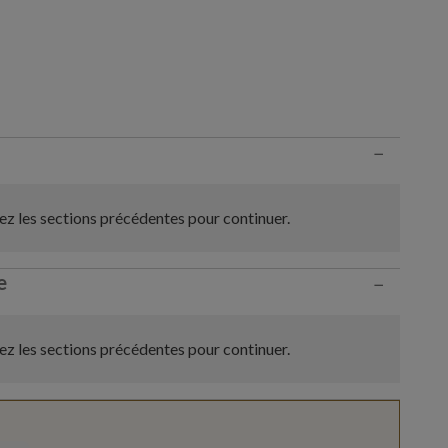
n
−
z les sections précédentes pour continuer.
e
−
z les sections précédentes pour continuer.