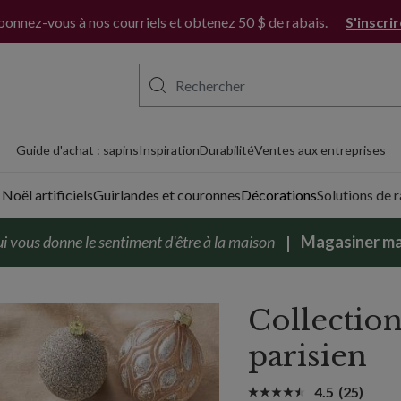
onnez-vous à nos courriels et obtenez 50 $ de rabais.
S'inscri
Guide d'achat : sapins
Inspiration
Durabilité
Ventes aux entreprises
Noël artificiels
Guirlandes et couronnes
Décorations
Solutions de
i vous donne le sentiment d'être à la maison
Magasiner ma
Collection
parisien
4.5
(25)