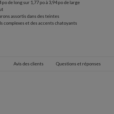
 po de long sur 1,77 po à 3,94 po de large
ut
urons assortis dans des teintes
s complexes et des accents chatoyants
a main
nt
Avis des clients
Questions et réponses