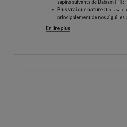
sapins suivants de Balsam Hill :
Plus vrai que nature :
Des sapin
principalement de nos aiguille
Sapins alpins
En lire plus
Sapins baumier
Sapins Fraser
Épinettes rouges
Sapins minces Silverado
Épinettes de Stratford
Épinettes Vermont White
Épinettes du Yukon
Les arbres traditionnels
– Nos 
fabriqués avec des aiguilles cla
Sapins du mont Berkshire
Épinettes du Colorado cl