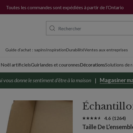
ition gratuite par FedEx pour toutes les commandes.
En savoir
Toutes les commandes sont expédiées à partir de l’Ontario
Guide d'achat : sapins
Inspiration
Durabilité
Ventes aux entreprises
Noël artificiels
Guirlandes et couronnes
Décorations
Solutions de
i vous donne le sentiment d'être à la maison
Magasiner ma
Échantill
4.6
(1264)
Variant selectio
Taille De L’ensembl