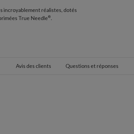
s incroyablement réalistes, dotés
®
s primées True Needle
.
Avis des clients
Questions et réponses
®
 Spruce
arbres les plus économiques sont
ssiques à 100 % en PVC :
assiques