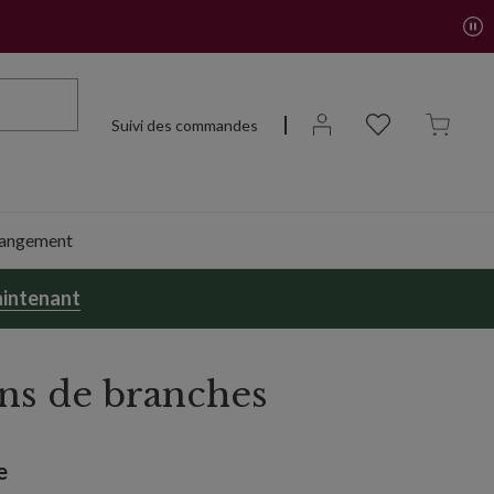
 plus
Suivi des commandes
 rangement
intenant
ons de branches
n
e