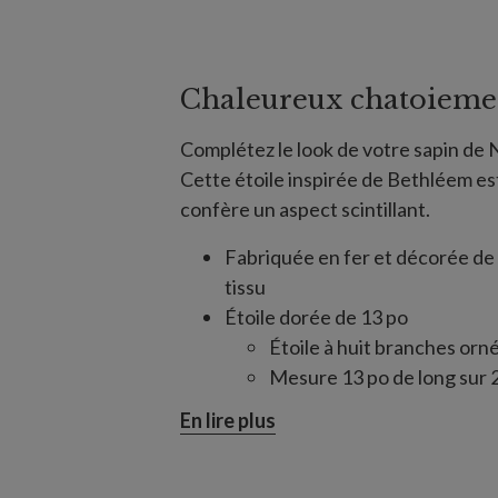
Chaleureux chatoieme
Complétez le look de votre sapin de 
Cette étoile inspirée de Bethléem est
confère un aspect scintillant.
Fabriquée en fer et décorée de s
tissu
Étoile dorée de 13 po
Étoile à huit branches or
Mesure 13 po de long sur 2
Étoile dorée de 15,5 po
En lire plus
Étoile à huit branches plu
dorée
Mesure 15,5 po de long sur