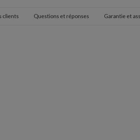
s clients
Questions et réponses
Garantie et as
rles et de décorations argentées et
ches pour fixer l'étoile au sapin
nt