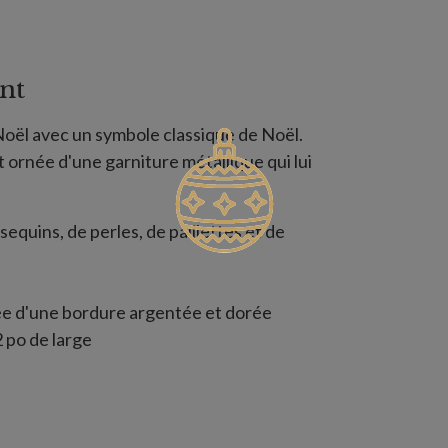
nt
Noël avec un symbole classique de Noël.
 ornée d'une garniture métallique qui lui
equins, de perles, de paillettes et de
née d'une bordure argentée et dorée
 po de large
s longues ornée d'une bordure argentée et
 2 po de large