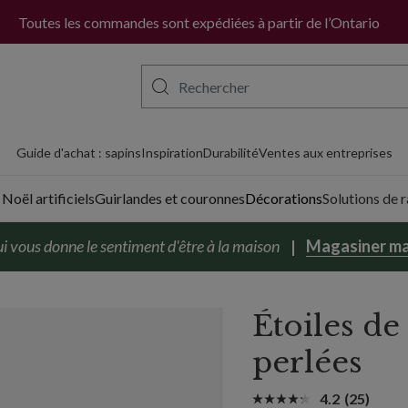
Toutes les commandes sont expédiées à partir de l’Ontario
Guide d'achat : sapins
Inspiration
Durabilité
Ventes aux entreprises
Noël artificiels
Guirlandes et couronnes
Décorations
Solutions de
i vous donne le sentiment d'être à la maison
Magasiner ma
Étoiles d
perlées
4.2
(25)