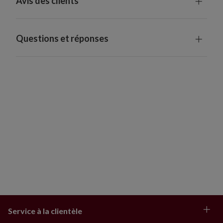
Avis des clients
présenter de légères variations
Utilisation à l'intérieur ou à l'extérieur sous un abri
Questions et réponses
Service à la clientèle