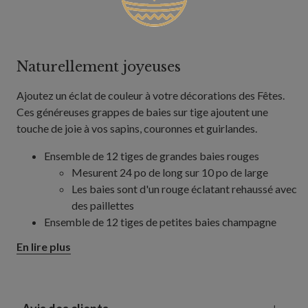
Naturellement joyeuses
Ajoutez un éclat de couleur à votre décorations des Fêtes.
Ces généreuses grappes de baies sur tige ajoutent une
touche de joie à vos sapins, couronnes et guirlandes.
Ensemble de 12 tiges de grandes baies rouges
Mesurent 24 po de long sur 10 po de large
Les baies sont d'un rouge éclatant rehaussé avec
des paillettes
Ensemble de 12 tiges de petites baies champagne
Mesure 24 po de long sur 7 po de large
En lire plus
Présente une finition en feuille métallique
Les tiges flexibles enveloppées à la main facilitent la
décoration
Chaque pièce fabriquée à la main est unique et peut