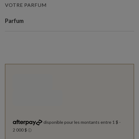
VOTRE PARFUM
Variant selection
Parfum