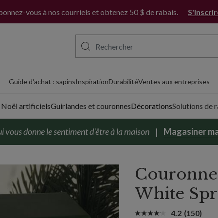
onnez-vous à nos courriels et obtenez 50 $ de rabais.
S'inscri
Guide d'achat : sapins
Inspiration
Durabilité
Ventes aux entreprises
Noël artificiels
Guirlandes et couronnes
Décorations
Solutions de
i vous donne le sentiment d'être à la maison
Magasiner ma
Couronne 
White Sp
4.2
(150)