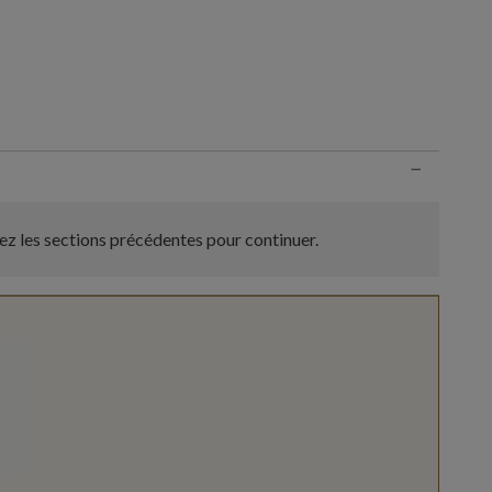
n
−
z les sections précédentes pour continuer.