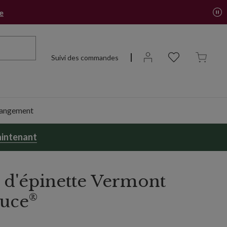
re
Suivi des commandes
 rangement
intenant
d'épinette Vermont
®
ruce