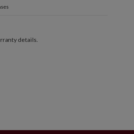
nses
ranty details.