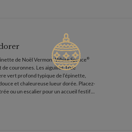
adorer
®
épinette de Noël Vermont White Spruce
t de couronnes. Les aiguilles True
re vert profond typique de l'épinette,
 douce et chaleureuse lueur dorée. Placez-
rée ou un escalier pour un accueil festif