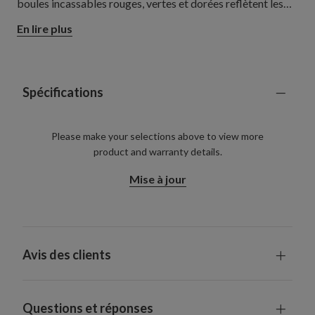
boules incassables rouges, vertes et dorées reflètent les
lumières chaudes pour donner une ambiance festive.
En lire plus
Accrochez-les sur une cheminée, un escalier ou dans une
entrée pour créer un cadre joyeux et chaleureux.
Spécifications
Please make your selections above to view more
product and warranty details.
Mise à jour
Avis des clients
Questions et réponses