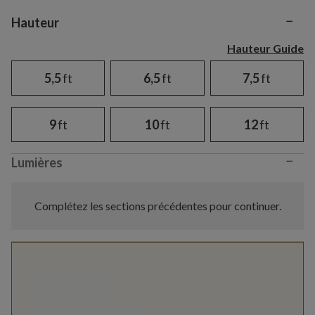
−
Variant selection
Hauteur
Hauteur Guide
5,5
ft
6,5
ft
7,5
ft
9
ft
10
ft
12
ft
−
Lumières
Complétez les sections précédentes pour continuer.